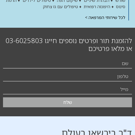
שורש ♦ הבהרת שיניים ♦ שיקום הפה ♦ טיפולים לילדים ♦ הרמת
סינוס ♦ היפונזה רפואית ♦ טיפולים עם גז צחוק
לכל שירותי המרפאה >
להזמנת תור ופרטים נוספים חייגו 03-6025803
או מלאו פרטיכם
שלח
ד"ר בירשאן בעולם