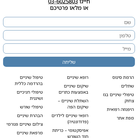
חייגו
03-6025803
או מלאו פרטיכם
שליחה
הרמת סינוס
רופא שיניים
טיפול שיניים
בהרדמה כללית
שתלים
שיקום שיניים
באמצעות כתרים
טיפולי חניכיים
טיפולי שיניים בגז
ושיננית
צחוק
השתלת שיניים –
שיקום הפה
טיפולי שורש
היפנוזה רפואית
רופאי שיניים לילדים
הבהרת שיניים
מפת אתר
(פדודונטיה)
צילום שיניים פנורמי
אפיסקטומי – כריתת
מרפאת שיניים
חוד השורש