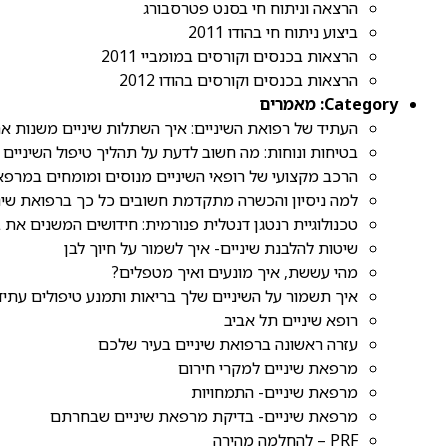
הרצאה וניתוח חי בסנט פטרסבורג
ביצוע ניתוח חי בהודו 2011
הרצאות בכנסים וקורסים במומביי 2011
הרצאות בכנסים וקורסים בהודו 2012
Category:
מאמרים
העתיד של רפואת השיניים: איך השתלות שיניים משנות א
בטיחות ונוחות: מה חשוב לדעת על תהליך טיפול השיניים
הרכב מקצועי של רופאי השיניים מנוסים ומומחים במרפא
למה ניסיון והכשרה מתקדמת חשובים כל כך ברפואת שינ
טכנולוגיית רנטגן דנטלית פנורמית: חידושים המשנים את 
שיטות להלבנת שיניים- איך לשמור על חיוך לבן
מהי עששת, איך מונעים ואיך מטפלים?
איך תשמור על השיניים שלך בריאות ותמנע טיפולים עתיד
רופא שיניים תל אביב
עזרה ראשונה ברפואת שיניים בעיר שלכם
מרפאת שיניים למקרי חירום
מרפאת שיניים- התמחויות
מרפאת שיניים- בדיקת מרפאת שיניים שבחרתם
PRF – להחלמה מהירה