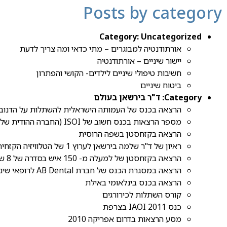
Posts by category
Category:
Uncategorized
אורתודנטיה למבוגרים – מתי כדאי ומה צריך לדעת
יישור שיניים – אורתודנטיה
חשיבות טיפולי שיניים לילדים- הקושי והפתרון
ביטוח שיניים
Category:
ד"ר בירשאן בעולם
הרצאה בכנס של העמותה הישראלית להשתלות על הדנובה (בחסות
מספר הרצאות בכנס חשוב של ISOI (החברה ההודית של משתלי הפה)
הרצאה בקזחסטן בשפה הרוסית
ראיון של ד"ר שלמה בירשאן לערוץ 1 של הטלוויזיה הקזחית
הרצאה בקזחסטן של למעלה מ- 150 איש בסדרה של 8 שעות הרצאות וניתוח בשידור חי.
הרצאה במסגרת הכנס של חברת AB Dental לרופאי שיניים מישראל בתאילנד
הרצאה בכנס בינלאומי באילת
קורס השתלות לכירורגים
כנס IAOI 2011 בצרפת
מסע הרצאות בדרום אפריקה 2010